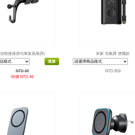
頭枕後座掛勾車架底座(B)
米家 充氣寶 便攜款
選購
NTD 80
NTD 859
特價 NTD 49