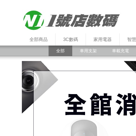
全部商品
3C數碼
家用電器
智
全部
車用支架
車載充電