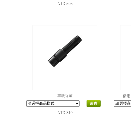
NTD 595
車載香薰
倍思
選購
NTD 319