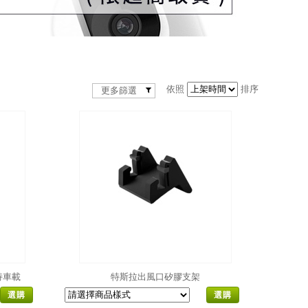
依照
排序
更多篩選
夾持車載
特斯拉出風口矽膠支架
選購
選購