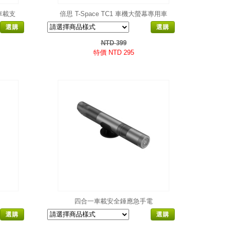
吸車載支
倍思 T-Space TC1 車機大螢幕專用車
載支架
選購
選購
NTD 399
特價 NTD 295
四合一車載安全錘應急手電
選購
選購