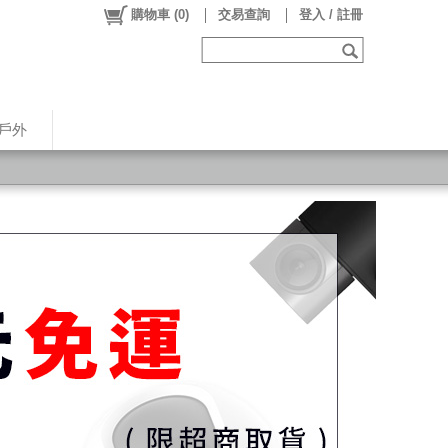
購物車
(
0
)
交易查詢
登入 / 註冊
戶外