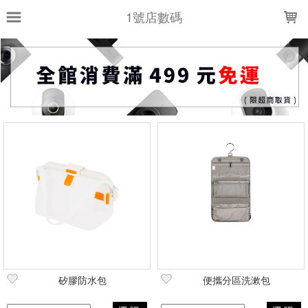
LOADING...
1號店數碼
上架時間
銷售件數
銷售價格
樣式尺寸篩選
全部樣式
透白
黑
灰
全部尺寸
大號
小
小號
現貨商品
篩選
矽膠防水包
便攜分區洗漱包