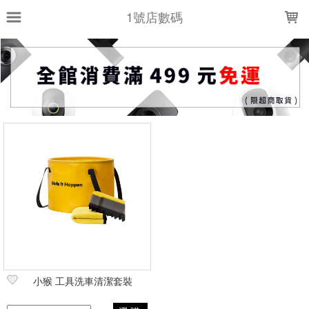
LOADING...
1號店數碼
上架時間
銷售件數
銷售價格
樣式尺寸篩選
全部樣式
黃
全部尺寸
現貨商品
篩選
小猴 工具洗車清潔套裝