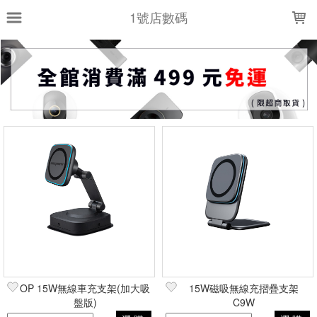
LOADING...
1號店數碼
上架時間
銷售件數
銷售價格
樣式尺寸篩選
全部樣式
黑
全部尺寸
現貨商品
篩選
OP 15W無線車充支架(加大吸
15W磁吸無線充摺疊支架
盤版)
C9W