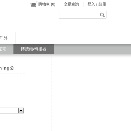
購物車
(
0
)
交易查詢
登入 / 註冊
戶外
充電
轉接頭/轉接器
ing公