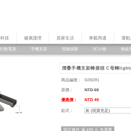
慧科技
健康護理
居家生活
車載周邊
運動
行動電源
手機支架
視聽娛樂
3C小物
無線
摺疊手機支架轉接頭 C母轉lightn
商品編號：
G05091
原價：
NTD 69
優惠價：
NTD 49
款式：
灰 (現貨充足)
限定條件 滿 499 元 免運費