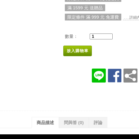
滿 1599 元 送贈品
限定條件 滿 999 元 免運費
. . . 詳
數量：
放入購物車
商品描述
問與答
(0)
評論