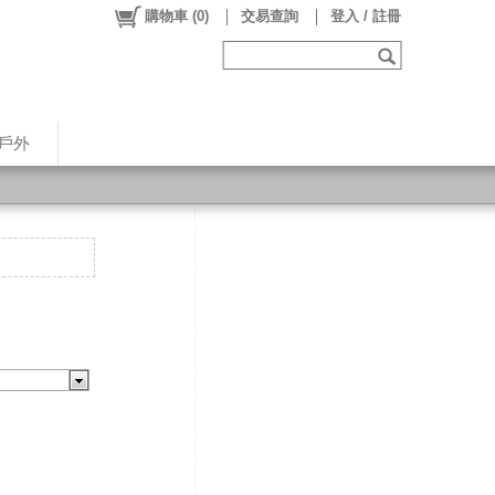
購物車
(
0
)
交易查詢
登入 / 註冊
戶外