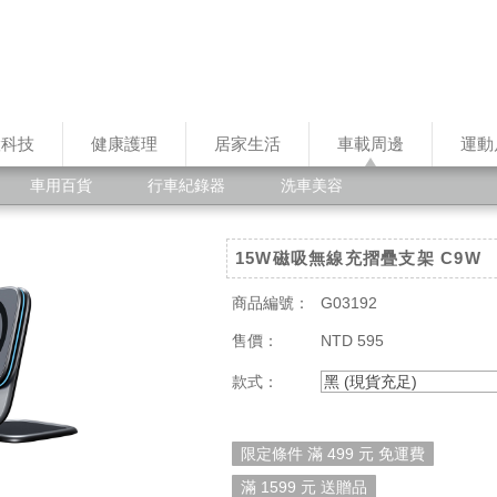
慧科技
健康護理
居家生活
車載周邊
運動
車用百貨
行車紀錄器
洗車美容
15W磁吸無線充摺疊支架 C9W
商品編號：
G03192
售價：
NTD 595
款式：
黑 (現貨充足)
限定條件 滿 499 元 免運費
滿 1599 元 送贈品