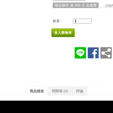
限定條件 滿 999 元 免運費
. . . 詳
數量：
放入購物車
商品描述
問與答
(0)
評論