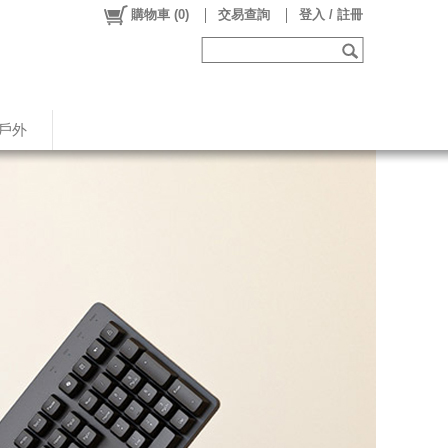
購物車
(
0
)
交易查詢
登入 / 註冊
戶外