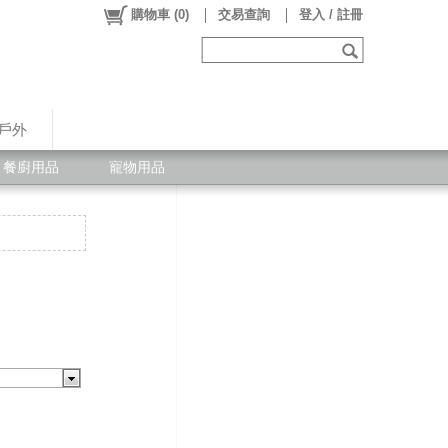
購物車
(
0
)
交易查詢
登入 / 註冊
戶外
餐廚用品
寵物用品