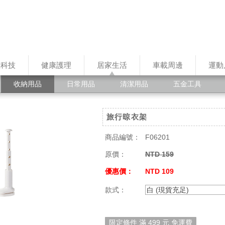
慧科技
健康護理
居家生活
車載周邊
運動
收納用品
日常用品
清潔用品
五金工具
旅行晾衣架
商品編號：
F06201
原價：
NTD 159
優惠價：
NTD 109
款式：
白 (現貨充足)
限定條件 滿 499 元 免運費