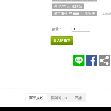
滿 1599 元 送贈品
限定條件 滿 999 元 免運費
. . . 詳
數量：
放入購物車
商品描述
問與答
(0)
評論