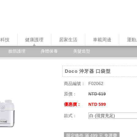
慧科技
健康護理
居家生活
車載周邊
運動
臉部護理
身體保養
美髮造型
Doco 沖牙器 口袋型
商品編號：
F02062
原價：
NTD 619
優惠價：
NTD 599
款式：
白 (現貨充足)
限定條件 滿 499 元 免運費