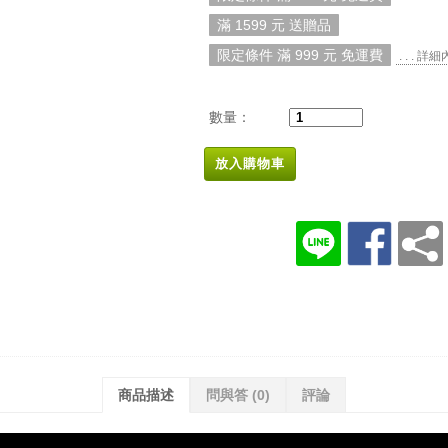
滿 1599 元 送贈品
限定條件 滿 999 元 免運費
. . . 詳
數量：
放入購物車
商品描述
問與答
(0)
評論