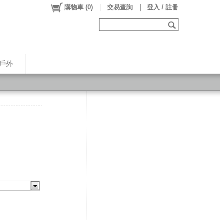
購物車
(
0
)
交易查詢
登入 / 註冊
戶外