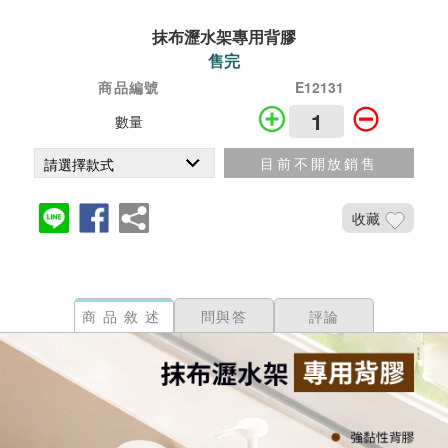
抹布瀝水架專用背膠
售完
商品編號
E12131
數量
目前不開放銷售
收藏
商品敘述
問與答
評論