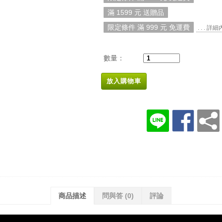
滿 1599 元 送贈品
限定條件 滿 999 元 免運費
. . . 詳
數量：
放入購物車
商品描述
問與答
(0)
評論