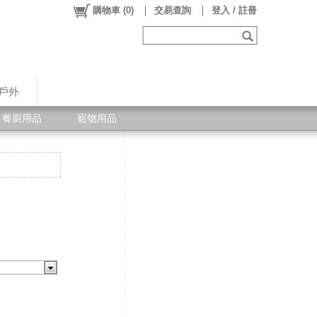
購物車
(
0
)
交易查詢
登入 / 註冊
戶外
餐廚用品
寵物用品