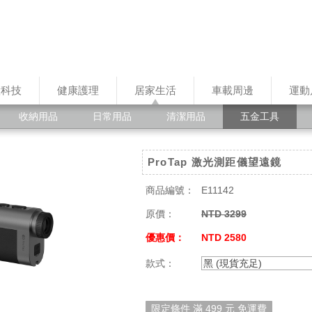
慧科技
健康護理
居家生活
車載周邊
運動
收納用品
日常用品
清潔用品
五金工具
ProTap 激光測距儀望遠鏡
商品編號：
E11142
原價：
NTD 3299
優惠價：
NTD 2580
款式：
黑 (現貨充足)
限定條件 滿 499 元 免運費