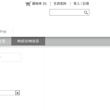
購物車
(
0
)
交易查詢
登入 / 註冊
戶外
充電
轉接頭/轉接器
公