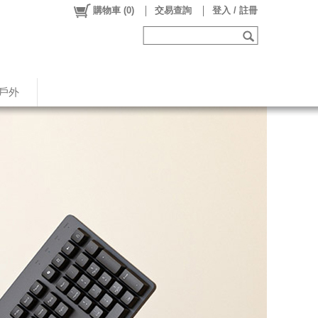
購物車
(
0
)
交易查詢
登入 / 註冊
戶外