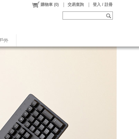
購物車
(
0
)
交易查詢
登入 / 註冊
戶外