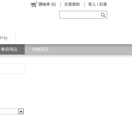
購物車
(
0
)
交易查詢
登入 / 註冊
戶外
餐廚用品
寵物用品