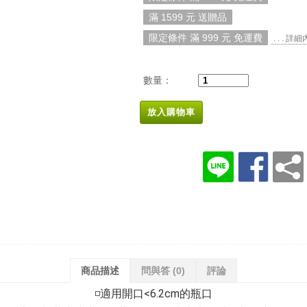
滿 1599 元 送贈品
限定條件 滿 999 元 免運費
. . . 詳
數量：
放入購物車
商品描述
問與答
(0)
評論