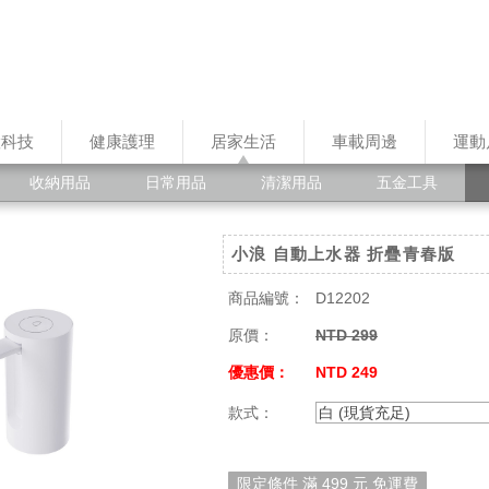
慧科技
健康護理
居家生活
車載周邊
運動
收納用品
日常用品
清潔用品
五金工具
小浪 自動上水器 折疊青春版
商品編號：
D12202
原價：
NTD 299
優惠價：
NTD 249
款式：
白 (現貨充足)
限定條件 滿 499 元 免運費