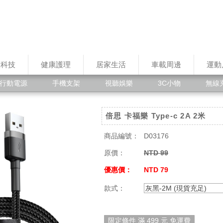
慧科技
健康護理
居家生活
車載周邊
運動
行動電源
手機支架
視聽娛樂
3C小物
無線
倍思 卡福樂 Type-c 2A 2米
商品編號：
D03176
原價：
NTD 99
優惠價：
NTD 79
款式：
灰黑-2M (現貨充足)
限定條件 滿 499 元 免運費