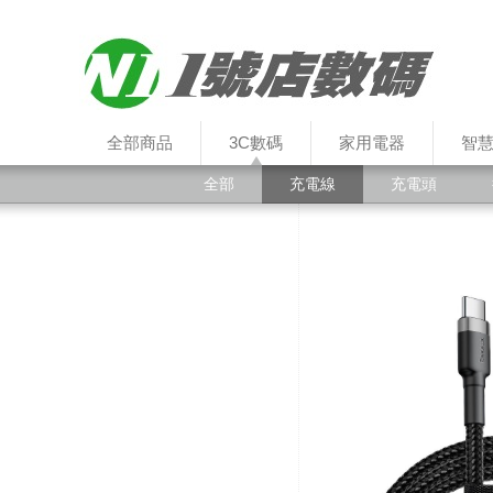
全部商品
3C數碼
家用電器
智
全部
充電線
充電頭