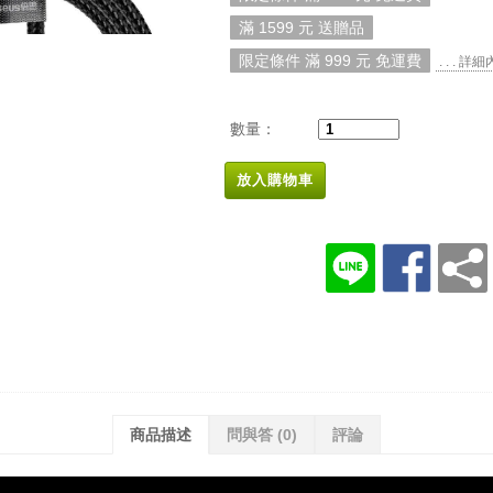
滿 1599 元 送贈品
限定條件 滿 999 元 免運費
. . . 詳
數量：
放入購物車
商品描述
問與答
(0)
評論