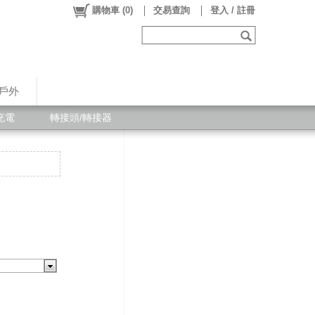
購物車
(
0
)
交易查詢
登入 / 註冊
戶外
充電
轉接頭/轉接器