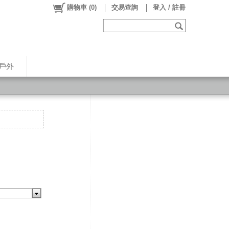
購物車
(
0
)
交易查詢
登入 / 註冊
戶外