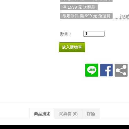
滿 1599 元 送贈品
限定條件 滿 999 元 免運費
. . . 詳
數量：
放入購物車
商品描述
問與答
(0)
評論