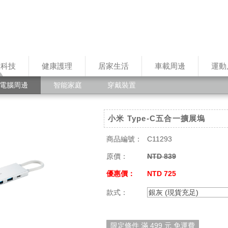
慧科技
健康護理
居家生活
車載周邊
運動
電腦周邊
智能家庭
穿戴裝置
小米 Type-C五合一擴展塢
商品編號：
C11293
原價：
NTD 839
優惠價：
NTD 725
款式：
銀灰 (現貨充足)
限定條件 滿 499 元 免運費