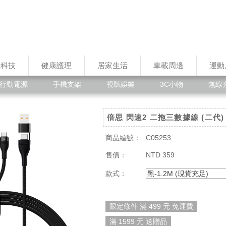
慧科技
健康護理
居家生活
車載周邊
運動
行動電源
手機支架
視聽娛樂
3C小物
無線
倍思 閃速2 二拖三數據線 (二代)
商品編號：
C05253
售價：
NTD 359
款式：
黑-1.2M (現貨充足)
限定條件 滿 499 元 免運費
滿 1599 元 送贈品