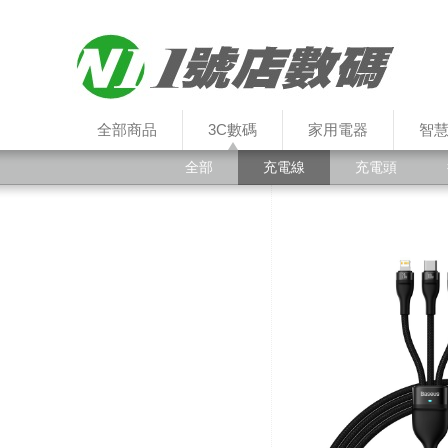
全部商品
3C數碼
家用電器
智
全部
充電線
充電頭