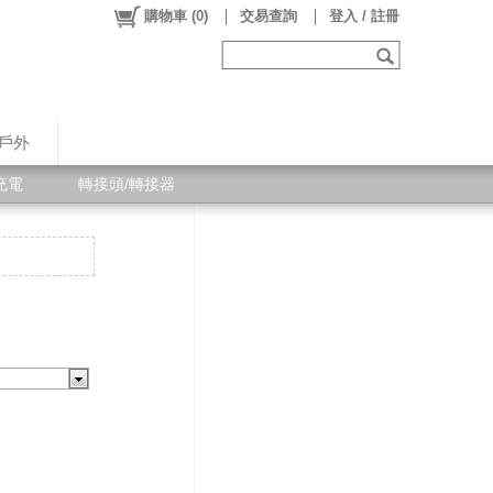
購物車
(
0
)
交易查詢
登入 / 註冊
戶外
充電
轉接頭/轉接器